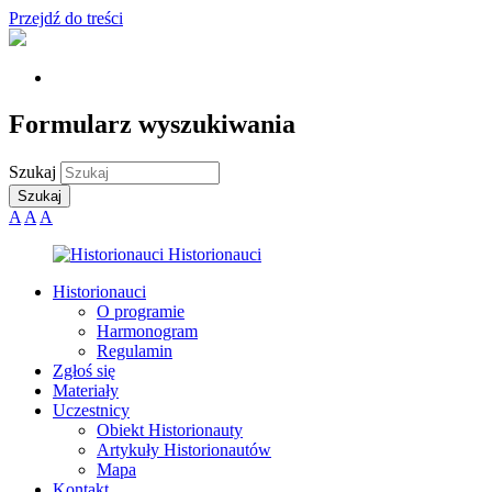
Przejdź do treści
Formularz wyszukiwania
Szukaj
A
A
A
Historionauci
O programie
Harmonogram
Regulamin
Zgłoś się
Materiały
Uczestnicy
Obiekt Historionauty
Artykuły Historionautów
Mapa
Kontakt