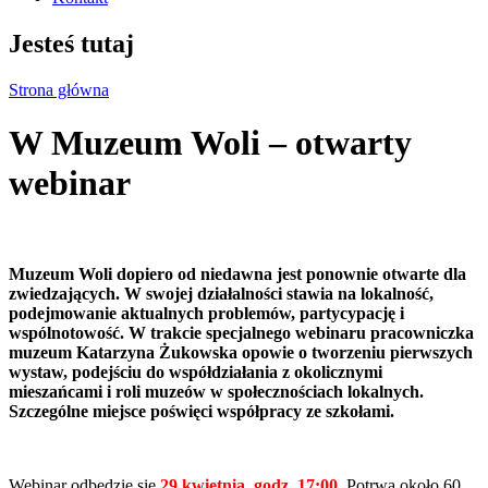
Jesteś tutaj
Strona główna
W Muzeum Woli – otwarty
webinar
Muzeum Woli dopiero od niedawna jest ponownie otwarte dla
zwiedzających. W swojej działalności stawia na lokalność,
podejmowanie aktualnych problemów, partycypację i
wspólnotowość. W trakcie specjalnego webinaru pracowniczka
muzeum Katarzyna Żukowska opowie o tworzeniu pierwszych
wystaw, podejściu do współdziałania z okolicznymi
mieszańcami i roli muzeów w społecznościach lokalnych.
Szczególne miejsce poświęci współpracy ze szkołami.
Webinar odbędzie się
29 kwietnia, godz. 17:00
. Potrwa około 60