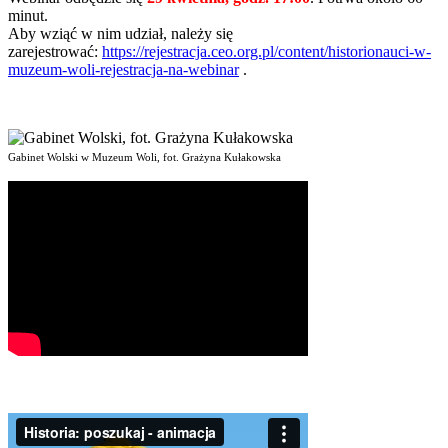
minut.
Aby wziąć w nim udział, należy się
zarejestrować:
https://rejestracja.ceo.org.pl/content/historionauci-w-
muzeum-woli-rejestracja-na-webinar
.
Gabinet Wolski w Muzeum Woli, fot. Grażyna Kułakowska