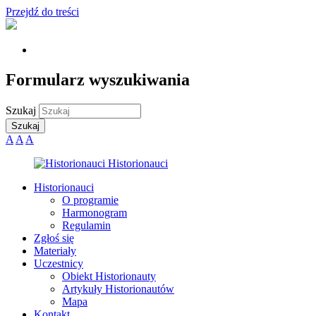
Przejdź do treści
Formularz wyszukiwania
Szukaj
A
A
A
Historionauci
O programie
Harmonogram
Regulamin
Zgłoś się
Materiały
Uczestnicy
Obiekt Historionauty
Artykuły Historionautów
Mapa
Kontakt