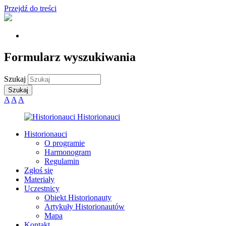
Przejdź do treści
Formularz wyszukiwania
Szukaj
A
A
A
Historionauci
O programie
Harmonogram
Regulamin
Zgłoś się
Materiały
Uczestnicy
Obiekt Historionauty
Artykuły Historionautów
Mapa
Kontakt