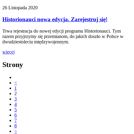
26 Listopada 2020
Historionauci nowa edycja. Zarejestruj się!
Trwa rejestracja do nowej edycji programu Historionauci. Tym
razem przyjrzymy się przemianom, do jakich doszło w Polsce w
dwudziestoleciu międzywojennym.
więcej
Strony
<
1
2
3
4
5
6
7
8
>